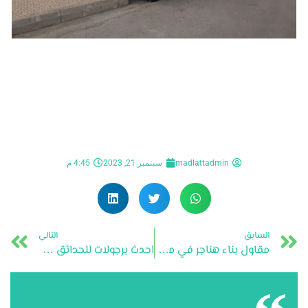
madlattadmin
سبتمبر 21, 2023
4:45 م
السابق
التالي
مقاول بناء هناجر في مكة المكرمة وجده
احدث برجولات للحدائق 2024