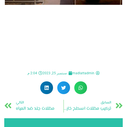
madlattadmin
سبتمبر 25, 2023
2:04 م
السابق
التالي
تركيب مظلات اسطح خارجية
مظلات جلد ضد المياه